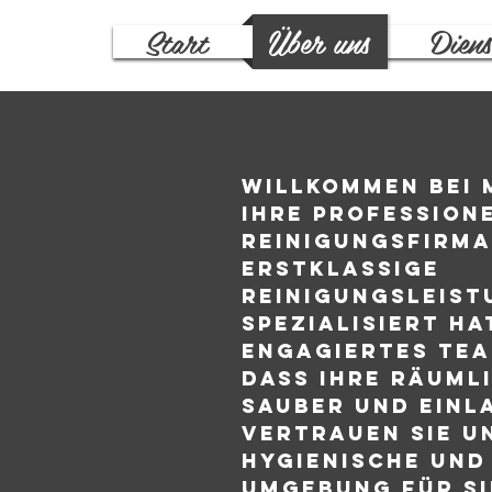
Start
Über uns
Diens
Willkommen bei 
Ihre profession
Reinigungsfirma,
erstklassige
Reinigungsleist
spezialisiert ha
engagiertes Tea
dass Ihre Räuml
sauber und einla
Vertrauen Sie un
hygienische und
Umgebung für Si