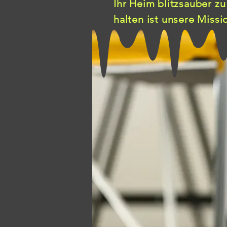
Ihr Heim blitzsauber zu
halten ist unsere Missi