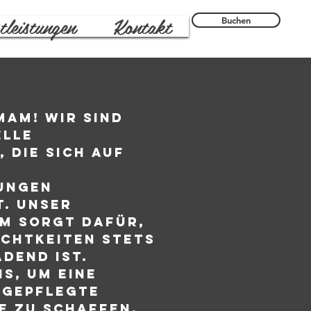
tleistungen
Kontakt
Buchen
MAM! Wir sind
elle
 die sich auf
ungen
t. Unser
m sorgt dafür,
ichtkeiten stets
dend ist.
s, um eine
 gepflegte
e zu schaffen.