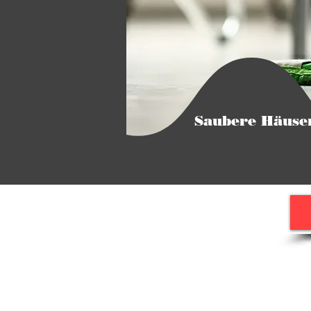
Saubere Häuse
Zentrale
Reginhardstraße 105