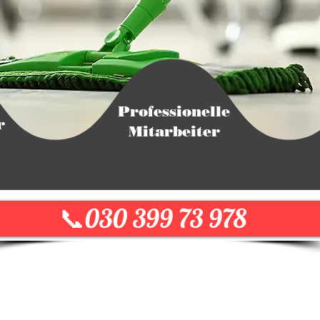
Professionelle
r
Mitarbeiter
📞030 399 73 978
MAM
Herzlich willkommen bei MAM Reinigung!