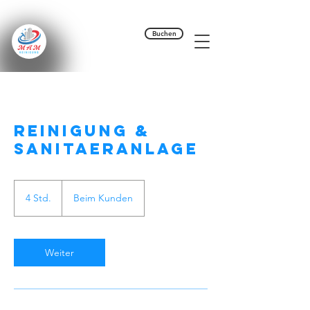
Buchen
Reinigung &
Sanitaeranlage
4 Std.
4
Beim Kunden
S
t
d
.
Weiter