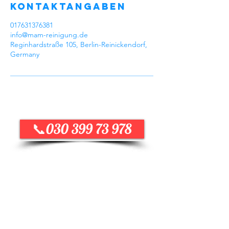
Kontaktangaben
017631376381
info@mam-reinigung.de
Reginhardstraße 105, Berlin-Reinickendorf,
Germany
📞030 399 73 978
MAM
Herzlich willkommen bei MAM Reinigung!
Wir sind Ihr zuverlässiger Partner für
professionelle
Reinigungsdienstleistungen. Unser
engagiertes Team sorgt dafür, dass
Räumlichkeiten immer sauber und